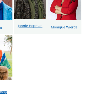
Jannie Hopman
Monique Wierda
ns
ekamp