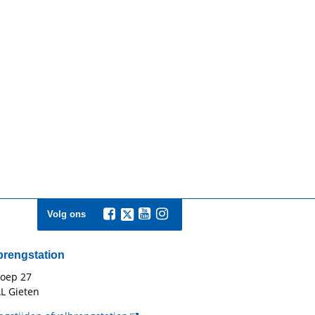
Volg ons
brengstation
toep 27
L Gieten