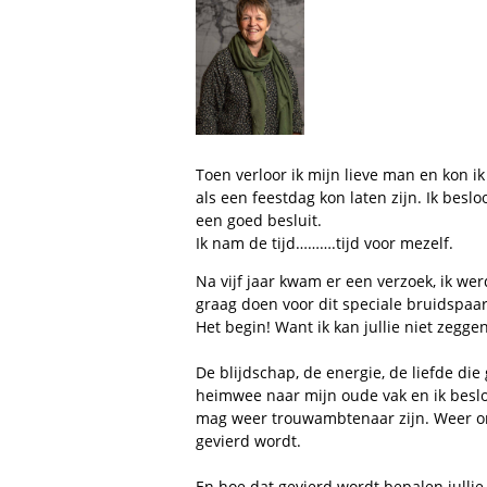
Toen verloor ik mijn lieve man en kon i
als een feestdag kon laten zijn. Ik besl
een goed besluit.
Ik nam de tijd……….tijd voor mezelf.
Na vijf jaar kwam er een verzoek, ik wer
graag doen voor dit speciale bruidspaar
Het begin! Want ik kan jullie niet zegge
De blijdschap, de energie, de liefde die
heimwee naar mijn oude vak en ik beslo
mag weer trouwambtenaar zijn. Weer onde
gevierd wordt.
En hoe dat gevierd wordt bepalen julli