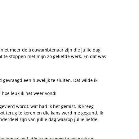
k niet meer de trouwambtenaar zijn die jullie dag
oot te stoppen met mijn zo geliefde werk. En dat was
d gevraagd een huwelijk te sluiten. Dat wilde ik
.
n hoe leuk ik het weer vond!
 gevierd wordt, wat had ik het gemist. Ik kreeg
ot terug te keren en die kans werd me gegund. Ik
rdeel zijn van jullie dag waarop jullie liefde
e helemaal zelf. We gaan samen in gesprek om