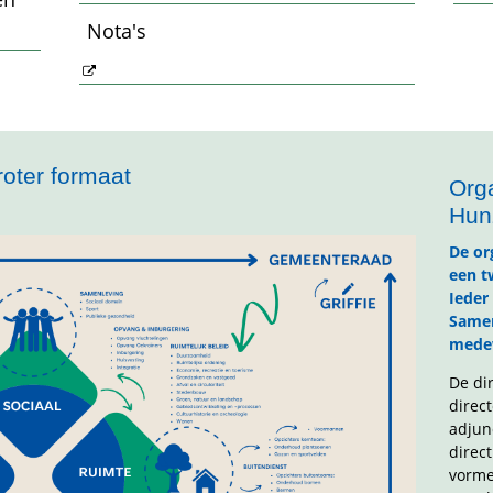
Nota's
oter formaat
Org
Hun
De or
een t
Ieder
Samen
medew
De di
direc
adjun
direc
vormen