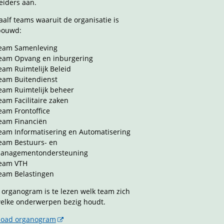
eiders aan.
aalf teams waaruit de organisatie is
bouwd:
eam Samenleving
eam Opvang en inburgering
eam Ruimtelijk Beleid
eam Buitendienst
eam Ruimtelijk beheer
eam Facilitaire zaken
eam Frontoffice
eam Financiën
eam Informatisering en Automatisering
eam Bestuurs- en
anagementondersteuning
eam VTH
eam Belastingen
t organogram is te lezen welk team zich
elke onderwerpen bezig houdt.
oad organogram