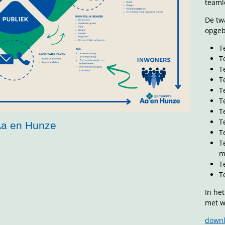
teaml
De tw
opge
T
T
T
T
T
T
T
T
a en Hunze
T
T
m
T
T
In he
met w
downl