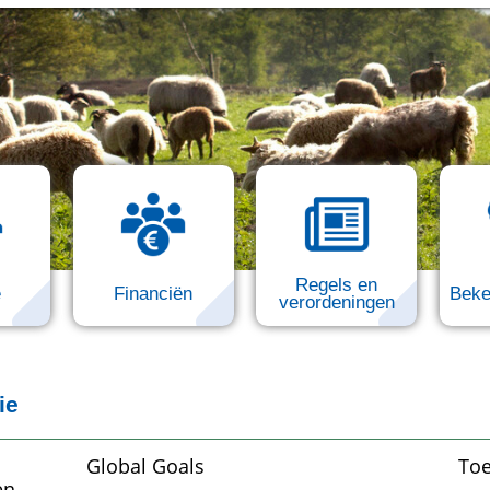
Regels en
e
Financiën
Beke
verordeningen
ie
Global Goals
Toe
en