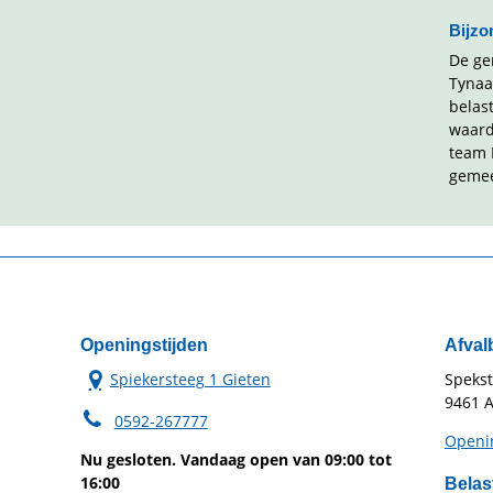
Bijzo
De ge
Tynaa
belas
waard
team 
gemee
Openingstijden
Afval
Spiekersteeg 1 Gieten
Speks
9461 A
0592-267777
Openin
Nu gesloten. Vandaag open van 09:00 tot
16:00
Belas