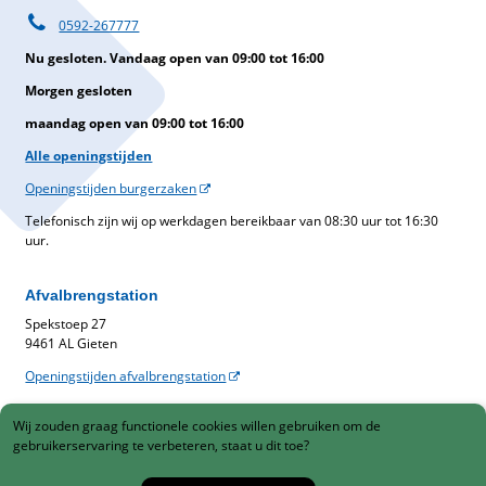
0592-267777
Nu gesloten. Vandaag open van 09:00 tot 16:00
Morgen gesloten
maandag open van 09:00 tot 16:00
Alle openingstijden
Openingstijden burgerzaken
Telefonisch zijn wij op werkdagen bereikbaar van 08:30 uur tot 16:30
uur.
Afvalbrengstation
Spekstoep 27
9461 AL Gieten
Openingstijden afvalbrengstation
Belastingen
Wij zouden graag functionele cookies willen gebruiken om de
Gemeentelijke belastingen
gebruikerservaring te verbeteren, staat u dit toe?
088-1230900