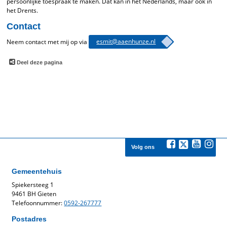
persoonlijke toespraak te maken. Dat kan in het Nederlands, maar ook in
het Drents.
Contact
Neem contact met mij op via
esmit@aaenhunze.nl
Deel deze pagina
Volg ons
Gemeentehuis
Spiekersteeg 1
9461 BH Gieten
Telefoonnummer:
0592-267777
Postadres