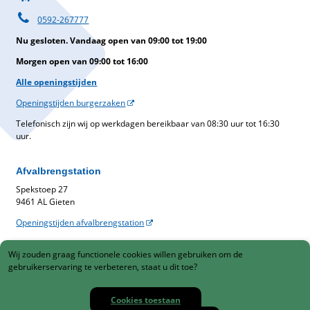
0592-267777
Nu gesloten. Vandaag open van 09:00 tot 19:00
Morgen open van 09:00 tot 16:00
Alle openingstijden
Openingstijden burgerzaken
Telefonisch zijn wij op werkdagen bereikbaar van 08:30 uur tot 16:30
uur.
Afvalbrengstation
Spekstoep 27
9461 AL Gieten
Openingstijden afvalbrengstation
Belastingen
Wij zouden graag functionele cookies willen gebruiken om de
Gemeentelijke belastingen
gebruikerservaring te verbeteren, staat u dit toe?
088-1230900
Cookies toestaan