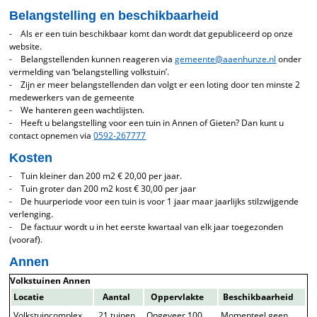
Belangstelling en beschikbaarheid
- Als er een tuin beschikbaar komt dan wordt dat gepubliceerd op onze
website.
- Belangstellenden kunnen reageren via
gemeente@aaenhunze.nl
onder
vermelding van ‘belangstelling volkstuin’.
- Zijn er meer belangstellenden dan volgt er een loting door ten minste 2
medewerkers van de gemeente
- We hanteren geen wachtlijsten.
- Heeft u belangstelling voor een tuin in Annen of Gieten? Dan kunt u
contact opnemen via
0592-267777
Kosten
- Tuin kleiner dan 200 m2 € 20,00 per jaar.
- Tuin groter dan 200 m2 kost € 30,00 per jaar
- De huurperiode voor een tuin is voor 1 jaar maar jaarlijks stilzwijgende
verlenging.
- De factuur wordt u in het eerste kwartaal van elk jaar toegezonden
(vooraf).
Annen
Volkstuinen Annen
Locatie
Aantal
Oppervlakte
Beschikbaarheid
Volkstuincomplex
21 tuinen
Ongeveer 100
Momenteel geen