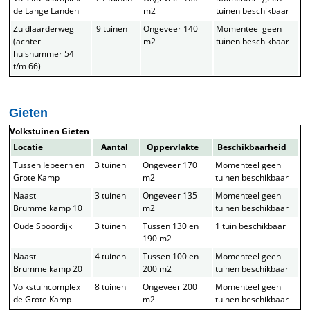
de Lange Landen
m2
tuinen beschikbaar
Zuidlaarderweg
9 tuinen
Ongeveer 140
Momenteel geen
(achter
m2
tuinen beschikbaar
huisnummer 54
t/m 66)
Gieten
Volkstuinen Gieten
Locatie
Aantal
Oppervlakte
Beschikbaarheid
Tussen Iebeern en
3 tuinen
Ongeveer 170
Momenteel geen
Grote Kamp
m2
tuinen beschikbaar
Naast
3 tuinen
Ongeveer 135
Momenteel geen
Brummelkamp 10
m2
tuinen beschikbaar
Oude Spoordijk
3 tuinen
Tussen 130 en
1 tuin beschikbaar
190 m2
Naast
4 tuinen
Tussen 100 en
Momenteel geen
Brummelkamp 20
200 m2
tuinen beschikbaar
Volkstuincomplex
8 tuinen
Ongeveer 200
Momenteel geen
de Grote Kamp
m2
tuinen beschikbaar