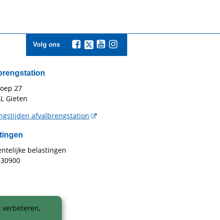
Volg ons
brengstation
toep 27
L Gieten
gstijden afvalbrengstation
tingen
telijke belastingen
230900
 verbeteren,