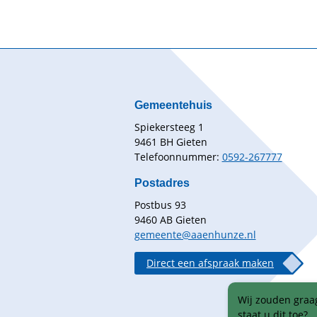
Gemeentehuis
Spiekersteeg 1
9461 BH Gieten
Telefoonnummer:
0592-267777
Postadres
Postbus 93
9460 AB Gieten
gemeente@aaenhunze.nl
Direct een afspraak maken
Wij zouden graag
staat u dit toe?