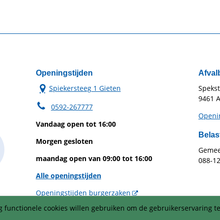
Openingstijden
Afval
Spiekersteeg 1 Gieten
Speks
9461 A
0592-267777
Openin
Vandaag open tot 16:00
Belas
Morgen gesloten
Gemeen
maandag open van 09:00 tot 16:00
088-1
Alle openingstijden
Openingstijden burgerzaken
 functionele cookies willen gebruiken om de gebruikerservaring te
Telefonisch zijn wij op werkdagen