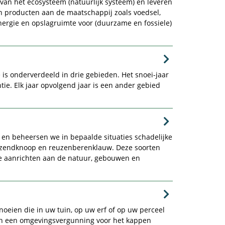
van het ecosysteem (natuurlijk systeem) en leveren
n producten aan de maatschappij zoals voedsel,
 energie en opslagruimte voor (duurzame en fossiele)
 onderverdeeld in drie gebieden. Het snoei-jaar
ie. Elk jaar opvolgend jaar is een ander gebied
en beheersen we in bepaalde situaties schadelijke
uizendknoop en reuzenberenklauw. Deze soorten
e aanrichten aan de natuur, gebouwen en
oeien die in uw tuin, op uw erf of op uw perceel
len een omgevingsvergunning voor het kappen