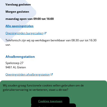
Vandaag gesloten
Morgen gesloten
maandag open van 09:00 tot 16:00
Alle openingstijden
Openingstijden burgerzaken
Telefonisch zijn wij op werkdagen bereikbaar van 08:30 uur tot 16:30
uur.
Afvalbrengstation
Spekstoep 27
9461 AL Gieten
Openingstijden afvalbrengstation
Belastingen
Wij zouden graag functionele cookies willen gebruiken om de
Gemeentelijke belastingen
gebruikerservaring te verbeteren, staat u dit toe?
088-1230900
Cookies toestaan