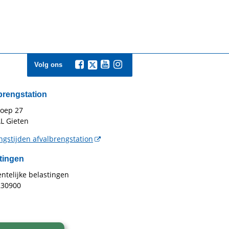
Volg ons
brengstation
toep 27
L Gieten
gstijden afvalbrengstation
tingen
telijke belastingen
230900