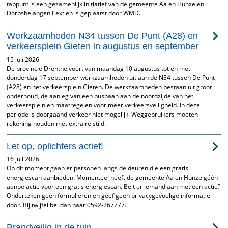
tappunt is een gezamenlijk initiatief van de gemeente Aa en Hunze en
Dorpsbelangen Eext en is geplaatst door WMD.
Werkzaamheden N34 tussen De Punt (A28) en
verkeersplein Gieten in augustus en september
15 juli 2026
De provincie Drenthe voert van maandag 10 augustus tot en met
donderdag 17 september werkzaamheden uit aan de N34 tussen De Punt
(A28) en het verkeersplein Gieten. De werkzaamheden bestaan uit groot
onderhoud, de aanleg van een busbaan aan de noordzijde van het
verkeersplein en maatregelen voor meer verkeersveiligheid. In deze
periode is doorgaand verkeer niet mogelijk. Weggebruikers moeten
rekening houden met extra reistijd.
Let op, oplichters actief!
16 juli 2026
Op dit moment gaan er personen langs de deuren die een gratis
energiescan aanbieden. Momenteel heeft de gemeente Aa en Hunze géén
aanbelactie voor een gratis energiescan. Belt er iemand aan met een actie?
Onderteken geen formulieren en geef geen privacygevoelige informatie
door. Bij twijfel bel dan naar 0592-267777.
Brandveilig in de tuin