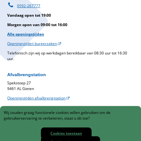
0592-267777
Vandaag open tot 19:00
Morgen open van 09:00 tot 16:00
Alle openingstijden
Openingstijden burgerzaken
Telefonisch zijn wij op werkdagen bereikbaar van 08:30 uur tot 16:30
uur.
Afvalbrengstation
Spekstoep 27
9461 AL Gieten
Openingstijden afvalbrengstation
Belastingen
Wij zouden graag functionele cookies willen gebruiken om de
Gemeentelijke belastingen
gebruikerservaring te verbeteren, staat u dit toe?
088-1230900
Cookies toestaan