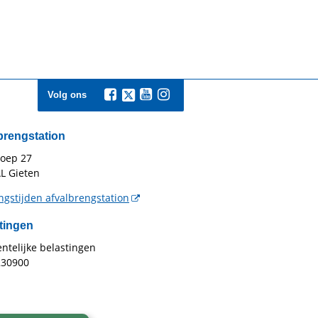
Volg ons
brengstation
toep 27
L Gieten
gstijden afvalbrengstation
tingen
telijke belastingen
230900