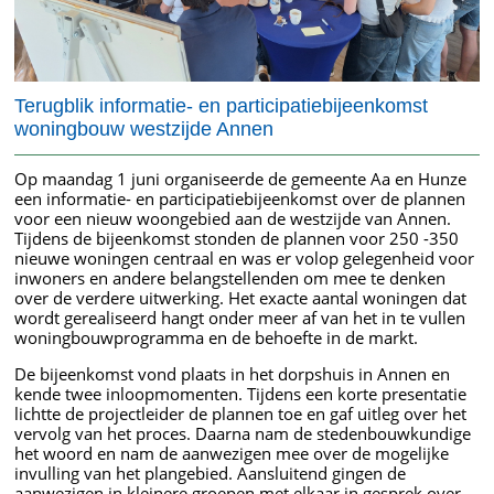
Terugblik informatie- en participatiebijeenkomst
woningbouw westzijde Annen
Op maandag 1 juni organiseerde de gemeente Aa en Hunze
een informatie- en participatiebijeenkomst over de plannen
voor een nieuw woongebied aan de westzijde van Annen.
Tijdens de bijeenkomst stonden de plannen voor 250 -350
nieuwe woningen centraal en was er volop gelegenheid voor
inwoners en andere belangstellenden om mee te denken
over de verdere uitwerking. Het exacte aantal woningen dat
wordt gerealiseerd hangt onder meer af van het in te vullen
woningbouwprogramma en de behoefte in de markt.
De bijeenkomst vond plaats in het dorpshuis in Annen en
kende twee inloopmomenten. Tijdens een korte presentatie
lichtte de projectleider de plannen toe en gaf uitleg over het
vervolg van het proces. Daarna nam de stedenbouwkundige
het woord en nam de aanwezigen mee over de mogelijke
invulling van het plangebied. Aansluitend gingen de
aanwezigen in kleinere groepen met elkaar in gesprek over