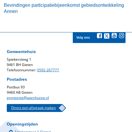
Bevindingen participatiebijeenkomst gebiedsontwikkeling
Annen
Volg ons
Gemeentehuis
Spiekersteeg 1
9461 BH Gieten
Telefoonnummer:
0592-267777
Postadres
Postbus 93
9460 AB Gieten
gemeente@aaenhunze.nl
Direct een afspraak maken
Openingstijden
Spiekersteeg 1 Gieten