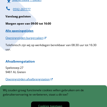
0592-267777
Vandaag gesloten
Morgen open van 09:00 tot 16:00
Alle openingstijden
Openingstijden burgerzaken
Telefonisch zijn wij op werkdagen bereikbaar van 08:30 uur tot 16:30
uur.
Afvalbrengstation
Spekstoep 27
9461 AL Gieten
Openingstijden afvalbrengstation
Belastingen
Wij zouden graag functionele cookies willen gebruiken om de
Gemeentelijke belastingen
gebruikerservaring te verbeteren, staat u dit toe?
088-1230900
Cookies toestaan