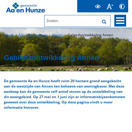
Home
Alle onderwerpen
Wonen
Gebiedsontwikkeling Annen
Gebiedsontwikkeling Annen
De gemeente Aa en Hunze heeft ruim 20 hectare grond aangekocht
aan de westzijde van Annen ten behoeve van woningbouw. Met deze
aankoop kan de gemeente zelf actief sturen op de ontwikkeling van
dit woongebied. Op 27 mei en 1 juni zijn er informatiebijeenkomsten
geweest over deze ontwikkeling. Op deze pagina vindt u meer
informatie hierover.