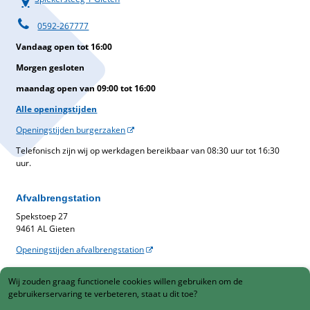
0592-267777
Vandaag open tot 16:00
Morgen gesloten
maandag open van 09:00 tot 16:00
Alle openingstijden
Openingstijden burgerzaken
Telefonisch zijn wij op werkdagen bereikbaar van 08:30 uur tot 16:30
uur.
Afvalbrengstation
Spekstoep 27
9461 AL Gieten
Openingstijden afvalbrengstation
Belastingen
Wij zouden graag functionele cookies willen gebruiken om de
Gemeentelijke belastingen
gebruikerservaring te verbeteren, staat u dit toe?
088-1230900