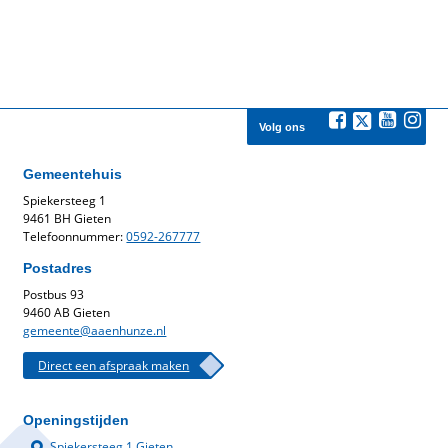
Volg ons
Gemeentehuis
Spiekersteeg 1
9461 BH Gieten
Telefoonnummer:
0592-267777
Postadres
Postbus 93
9460 AB Gieten
gemeente@aaenhunze.nl
Direct een afspraak maken
Openingstijden
Spiekersteeg 1 Gieten