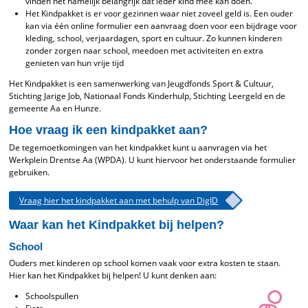
vinden het namelijk belangrijk dat ieder kind mee kan doen.
Het Kindpakket is er voor gezinnen waar niet zoveel geld is. Een ouder
kan via één online formulier een aanvraag doen voor een bijdrage voor
kleding, school, verjaardagen, sport en cultuur. Zo kunnen kinderen
zonder zorgen naar school, meedoen met activiteiten en extra
genieten van hun vrije tijd
Het Kindpakket is een samenwerking van Jeugdfonds Sport & Cultuur,
Stichting Jarige Job, Nationaal Fonds Kinderhulp, Stichting Leergeld en de
gemeente Aa en Hunze.
Hoe vraag ik een kindpakket aan?
De tegemoetkomingen van het kindpakket kunt u aanvragen via het
Werkplein Drentse Aa (WPDA). U kunt hiervoor het onderstaande formulier
gebruiken.
Vraag hier het kindpakket aan met behulp van DigID
Waar kan het Kindpakket bij helpen?
School
Ouders met kinderen op school komen vaak voor extra kosten te staan.
Hier kan het Kindpakket bij helpen! U kunt denken aan:
Schoolspullen