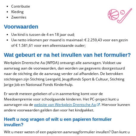
Contributie
Kleding
Zwemles
Voorwaarden
Uw kind is tussen de 4 en 18 jaar oud;
Uw netto inkomen per maand is maximaal: € 2.259,43 voor een gezin
of € 1.581,61 voor een alleenstaande ouder;
Wat gebeurt er na het invullen van het formulier?
Werkplein Drentsche Aa (WPDA) ontvangt alle aanvragen. Voldoet uw
aanvraag aan de voorwaarden, dan worden uw gegevens doorgestuurd
naar de stichting die de aanvraag verder zal afhandelen. De betrokken
stichtingen zijn Stichting Leergeld, Jeugdfonds Sport & Cultuur, Stichting
Jarige Job en Nationaal Fonds Kinderhulp.
Er wordt meteen gekeken of u in aanmerking komt voor de
Meedoenpremie voor schoolgaande kinderen. Het PC-project kunt u
aanvragen via de
website van Werkplein Drentsche Aa
. Hiervoor kunnen
andere voorwaarden gelden dan voor het kindpakket.
Heeft u nog vragen of wilt u een papieren formulier
invullen?
Wilt u meer weten of een papieren aanvraagformulier invullen? Dan kunt u