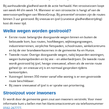
Bij aanhoudende gladheid wordt de actie herhaald. Het strooiseizoen loopt
van week 44 t/m week 14. Wanneer er een strooiactie is hangt af van de
weersvoorspellingen van MeteoGroup. Bij preventief strooien zijn de routes
binnen 3 uur gestrooid. Bij sneeuw en ijzel (curatieve gladheidbestrijding)
kost dit meer tijd.
Welke wegen worden gestrooid?
Eerste route: belangrijke doorgaande wegen binnen en buiten de
bebouwde kom, bus routes, hoofdwegen, wijktoegangswegen,
industrieterreinen, verplichte fietspaden, schoolroutes, winkelcentrums
en bij de vier brandweerkazernes in de gemeente Aa en Hunze.
Tweede route: Overige doorgaande wegen, nabij bejaarden woningen,
wegen buitengebieden en bij vee – en akkerbedrijven. De tweede route
wordt gestrooid bij ijzel, hevige sneeuwval, alleen als de eerste route
geheel ijs- en sneeuw vrij is en normaal gesproken tijdens
kantoortijden.
Vuistregel: binnen 350 meter vanaf elke woning is er een gestrooide
route beschikbaar.
Bij zware sneeuwval of ijzel is er sprake van prioritering.
Strooizout voor inwoners
Er wordt door de gemeente geen zout aan inwoners verstrekt. Voor meer
informatie kunt u bellen met het klantcontactcentrum via telefoonnummer
0592-267777
.