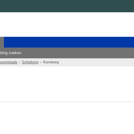
iting zoeken
woonplaats
Schipborg
Randweg