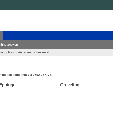
iting zoeken
woonplaats
Annerveenschekanaal
dan met de gemeente via 0592-267777.
Eppinge
Greveling