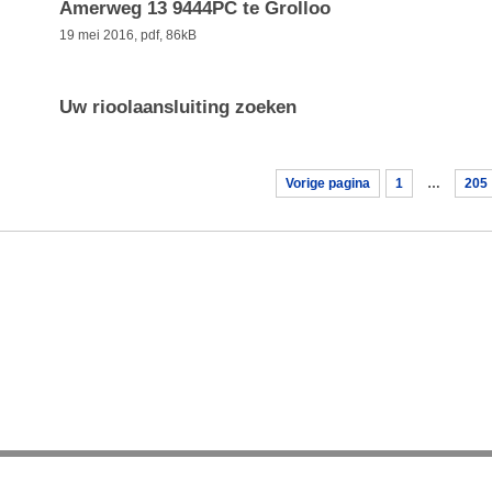
Amerweg 13 9444PC te Grolloo
19 mei 2016,
pdf
, 86kB
Uw rioolaansluiting zoeken
Vorige pagina
1
…
205