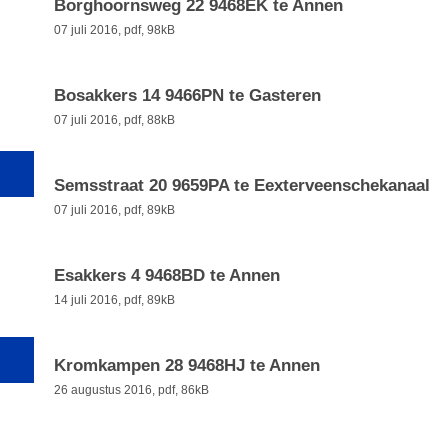
Borghoornsweg 22 9468EK te Annen
07 juli 2016,
pdf
, 98kB
Bosakkers 14 9466PN te Gasteren
07 juli 2016,
pdf
, 88kB
Semsstraat 20 9659PA te Eexterveenschekanaal
07 juli 2016,
pdf
, 89kB
Esakkers 4 9468BD te Annen
14 juli 2016,
pdf
, 89kB
Kromkampen 28 9468HJ te Annen
26 augustus 2016,
pdf
, 86kB