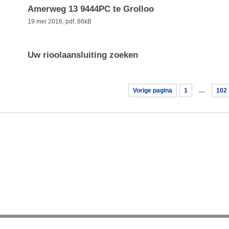
Amerweg 13 9444PC te Grolloo
19 mei 2016,
pdf
, 86kB
Uw rioolaansluiting zoeken
Vorige pagina
1
…
102