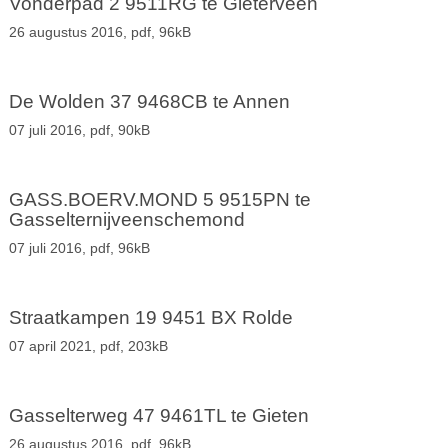
Vonderpad 2 9511RG te Gieterveen
26 augustus 2016,
pdf
, 96kB
De Wolden 37 9468CB te Annen
07 juli 2016,
pdf
, 90kB
GASS.BOERV.MOND 5 9515PN te
Gasselternijveenschemond
07 juli 2016,
pdf
, 96kB
Straatkampen 19 9451 BX Rolde
07 april 2021,
pdf
, 203kB
Gasselterweg 47 9461TL te Gieten
26 augustus 2016,
pdf
, 96kB