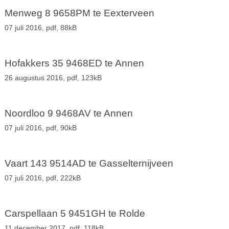
Menweg 8 9658PM te Eexterveen
07 juli 2016,
pdf
, 88kB
Hofakkers 35 9468ED te Annen
26 augustus 2016,
pdf
, 123kB
Noordloo 9 9468AV te Annen
07 juli 2016,
pdf
, 90kB
Vaart 143 9514AD te Gasselternijveen
07 juli 2016,
pdf
, 222kB
Carspellaan 5 9451GH te Rolde
11 december 2017,
pdf
, 118kB