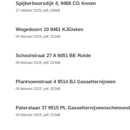
Spijkerboorsdijk 4, 9468 CG Annen
27 oktober 2025,
pdf
, 208kB
Wegedoorn 10 9461 KJGieten
04 februari 2025,
pdf
, 201kB
Schoolstraat 27 A 9451 BE Rolde
04 februari 2025,
pdf
, 205kB
Plantsoenstraat 4 9514 BJ Gasselternijveen
04 februari 2025,
pdf
, 202kB
Paterslaan 37 9515 PL Gasselternijveenschemond
04 februari 2025,
pdf
, 203kB