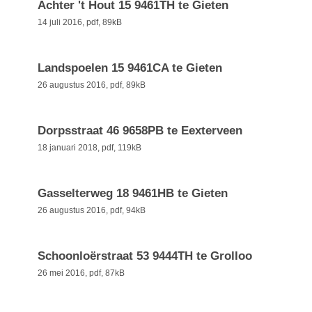
Achter 't Hout 15 9461TH te Gieten
14 juli 2016,
pdf
, 89kB
Landspoelen 15 9461CA te Gieten
26 augustus 2016,
pdf
, 89kB
Dorpsstraat 46 9658PB te Eexterveen
18 januari 2018,
pdf
, 119kB
Gasselterweg 18 9461HB te Gieten
26 augustus 2016,
pdf
, 94kB
Schoonloërstraat 53 9444TH te Grolloo
26 mei 2016,
pdf
, 87kB