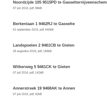
Noordzijde 105 9515PD te Gasselternijveensche
07 juli 2016,
pdf
, 98kB
Berkenlaan 1 9462RJ te Gasselte
01 september 2016,
pdf
, 640kB
Landspoelen 2 9461CB te Gieten
26 augustus 2016,
pdf
, 168kB
Wilkerweg 5 9461CK te Gieten
07 juli 2016,
pdf
, 142kB
Annerstreek 19 9468AK te Annen
07 juli 2016,
pdf
, 92kB