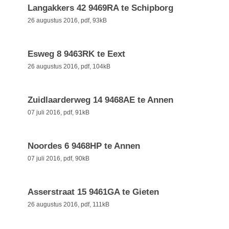
Langakkers 42 9469RA te Schipborg
26 augustus 2016,
pdf
, 93kB
Esweg 8 9463RK te Eext
26 augustus 2016,
pdf
, 104kB
Zuidlaarderweg 14 9468AE te Annen
07 juli 2016,
pdf
, 91kB
Noordes 6 9468HP te Annen
07 juli 2016,
pdf
, 90kB
Asserstraat 15 9461GA te Gieten
26 augustus 2016,
pdf
, 111kB