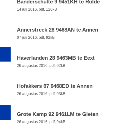
Banderschulte 9 9451KH te Rolde
14 juli 2016,
pdf
, 126kB
Annerstreek 28 9468AN te Annen
07 juli 2016,
pdf
, 92kB
Haverlanden 28 9463MB te Eext
26 augustus 2016,
pdf
, 92kB
Hofakkers 67 9468ED te Annen
26 augustus 2016,
pdf
, 93kB
Grote Kamp 92 9461LM te Gieten
26 augustus 2016,
pdf
, 94kB