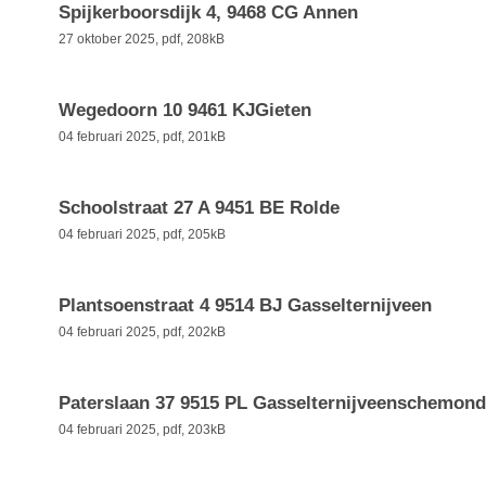
Spijkerboorsdijk 4, 9468 CG Annen
27 oktober 2025,
pdf
, 208kB
Wegedoorn 10 9461 KJGieten
04 februari 2025,
pdf
, 201kB
Schoolstraat 27 A 9451 BE Rolde
04 februari 2025,
pdf
, 205kB
Plantsoenstraat 4 9514 BJ Gasselternijveen
04 februari 2025,
pdf
, 202kB
Paterslaan 37 9515 PL Gasselternijveenschemond
04 februari 2025,
pdf
, 203kB