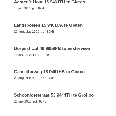
Achter 't Hout 15 9461TH te Gieten
14 juli 2016,
pdf
, 89kB
Landspoelen 15 9461CA te Gieten
26 augustus 2016,
pdf
, 89kB
Dorpsstraat 46 9658PB te Eexterveen
18 januari 2018,
pdf
, 119kB
Gasselterweg 18 9461HB te Gieten
26 augustus 2016,
pdf
, 94kB
Schoonloërstraat 53 9444TH te Grolloo
26 mei 2016,
pdf
, 87kB