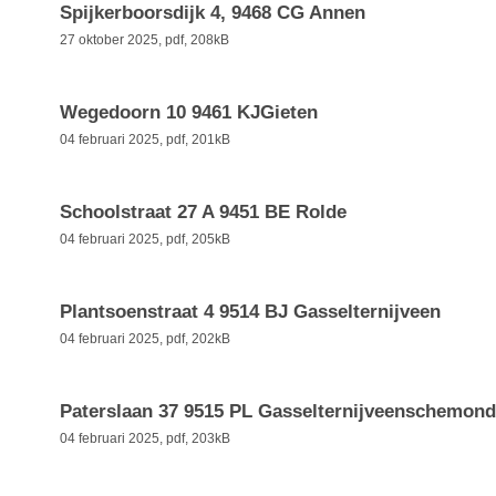
Spijkerboorsdijk 4, 9468 CG Annen
27 oktober 2025,
pdf
, 208kB
Wegedoorn 10 9461 KJGieten
04 februari 2025,
pdf
, 201kB
Schoolstraat 27 A 9451 BE Rolde
04 februari 2025,
pdf
, 205kB
Plantsoenstraat 4 9514 BJ Gasselternijveen
04 februari 2025,
pdf
, 202kB
Paterslaan 37 9515 PL Gasselternijveenschemond
04 februari 2025,
pdf
, 203kB