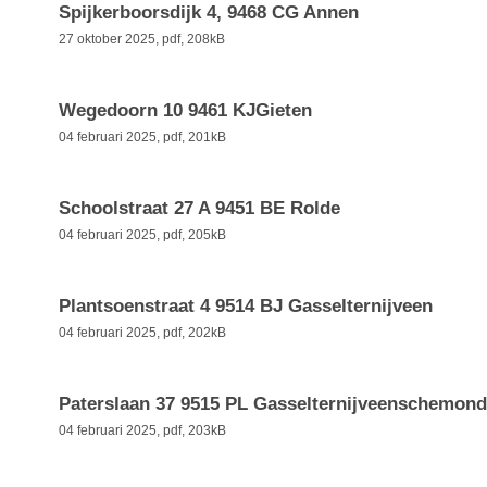
Spijkerboorsdijk 4, 9468 CG Annen
27 oktober 2025,
pdf
, 208kB
Wegedoorn 10 9461 KJGieten
04 februari 2025,
pdf
, 201kB
Schoolstraat 27 A 9451 BE Rolde
04 februari 2025,
pdf
, 205kB
Plantsoenstraat 4 9514 BJ Gasselternijveen
04 februari 2025,
pdf
, 202kB
Paterslaan 37 9515 PL Gasselternijveenschemond
04 februari 2025,
pdf
, 203kB