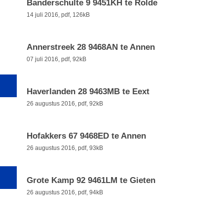
Banderschulte 9 9451KH te Rolde
14 juli 2016,
pdf
, 126kB
Annerstreek 28 9468AN te Annen
07 juli 2016,
pdf
, 92kB
Haverlanden 28 9463MB te Eext
26 augustus 2016,
pdf
, 92kB
Hofakkers 67 9468ED te Annen
26 augustus 2016,
pdf
, 93kB
Grote Kamp 92 9461LM te Gieten
26 augustus 2016,
pdf
, 94kB