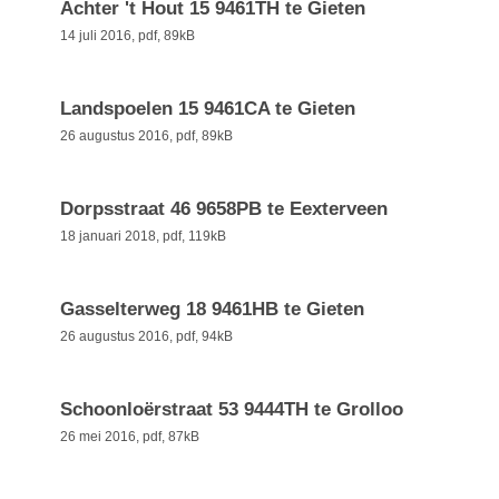
Achter 't Hout 15 9461TH te Gieten
14 juli 2016,
pdf
, 89kB
Landspoelen 15 9461CA te Gieten
26 augustus 2016,
pdf
, 89kB
Dorpsstraat 46 9658PB te Eexterveen
18 januari 2018,
pdf
, 119kB
Gasselterweg 18 9461HB te Gieten
26 augustus 2016,
pdf
, 94kB
Schoonloërstraat 53 9444TH te Grolloo
26 mei 2016,
pdf
, 87kB