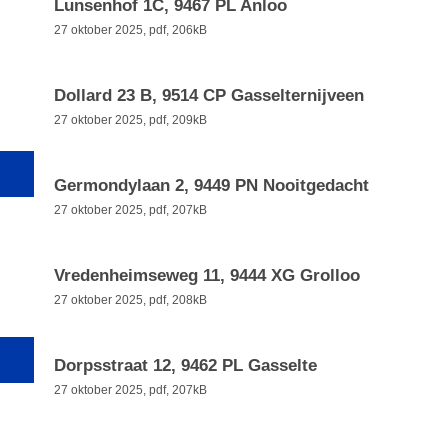
Lunsenhof 1C, 9467 PL Anloo
27 oktober 2025,
pdf
, 206kB
Dollard 23 B, 9514 CP Gasselternijveen
27 oktober 2025,
pdf
, 209kB
Germondylaan 2, 9449 PN Nooitgedacht
27 oktober 2025,
pdf
, 207kB
Vredenheimseweg 11, 9444 XG Grolloo
27 oktober 2025,
pdf
, 208kB
Dorpsstraat 12, 9462 PL Gasselte
27 oktober 2025,
pdf
, 207kB