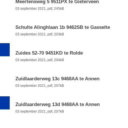
Meertensweg 5 9511PX te Gieterveen
03 september 2021,
pdf
, 245kB
Schulte Alinghlaan 1b 9462SB te Gasselte
03 september 2021,
pdf
, 203kB
Zuides 52-70 9451KD te Rolde
03 september 2021,
pdf
, 204kB
Zuidlaarderweg 13c 9468AA te Annen
03 september 2021,
pdf
, 207kB
Zuidlaarderweg 13d 9468AA te Annen
03 september 2021,
pdf
, 207kB