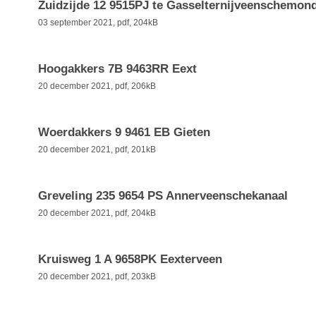
Zuidzijde 12 9515PJ te Gasselternijveenschemon
03 september 2021,
pdf
, 204kB
Hoogakkers 7B 9463RR Eext
20 december 2021,
pdf
, 206kB
Woerdakkers 9 9461 EB Gieten
20 december 2021,
pdf
, 201kB
Greveling 235 9654 PS Annerveenschekanaal
20 december 2021,
pdf
, 204kB
Kruisweg 1 A 9658PK Eexterveen
20 december 2021,
pdf
, 203kB