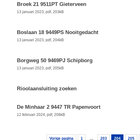
Broek 21 9511PT Gieterveen
13 januari 2023,
pdf
, 203kB
Boslaan 18 9449PS Nooitgedacht
13 januari 2023,
pdf
, 204kB
Borgweg 50 9469PJ Schipborg
13 januari 2023,
pdf
, 205kB
Rioolaansluiting zoeken
De Minhaar 2 9447 TR Papenvoort
12 februari 2024,
pdf
, 208kB
Vorige pagina
1
…
203
204
205