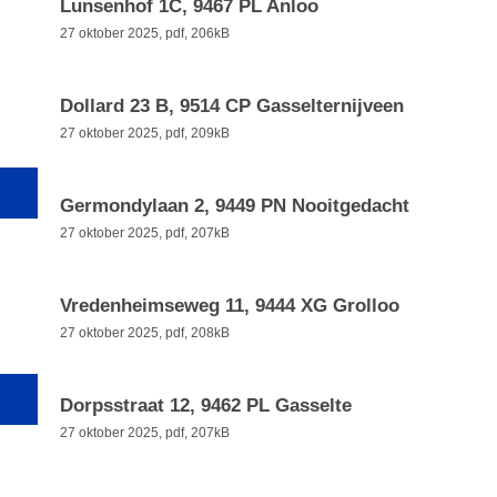
Lunsenhof 1C, 9467 PL Anloo
27 oktober 2025,
pdf
, 206kB
Dollard 23 B, 9514 CP Gasselternijveen
27 oktober 2025,
pdf
, 209kB
Germondylaan 2, 9449 PN Nooitgedacht
27 oktober 2025,
pdf
, 207kB
Vredenheimseweg 11, 9444 XG Grolloo
27 oktober 2025,
pdf
, 208kB
Dorpsstraat 12, 9462 PL Gasselte
27 oktober 2025,
pdf
, 207kB