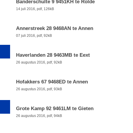
Banderschulte 9 9451KH te Rolde
14 juli 2016,
pdf
, 126kB
Annerstreek 28 9468AN te Annen
07 juli 2016,
pdf
, 92kB
Haverlanden 28 9463MB te Eext
26 augustus 2016,
pdf
, 92kB
Hofakkers 67 9468ED te Annen
26 augustus 2016,
pdf
, 93kB
Grote Kamp 92 9461LM te Gieten
26 augustus 2016,
pdf
, 94kB