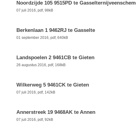
Noordzijde 105 9515PD te Gasselternijveensche
07 juli 2016,
pdf
, 98kB
Berkenlaan 1 9462RJ te Gasselte
01 september 2016,
pdf
, 640kB
Landspoelen 2 9461CB te Gieten
26 augustus 2016,
pdf
, 168kB
Wilkerweg 5 9461CK te Gieten
07 juli 2016,
pdf
, 142kB
Annerstreek 19 9468AK te Annen
07 juli 2016,
pdf
, 92kB