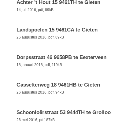
Achter 't Hout 15 9461TH te Gieten
14 juli 2016,
pdf
, 89kB
Landspoelen 15 9461CA te Gieten
26 augustus 2016,
pdf
, 89kB
Dorpsstraat 46 9658PB te Eexterveen
18 januari 2018,
pdf
, 119kB
Gasselterweg 18 9461HB te Gieten
26 augustus 2016,
pdf
, 94kB
Schoonloërstraat 53 9444TH te Grolloo
26 mei 2016,
pdf
, 87kB