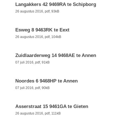
Langakkers 42 9469RA te Schipborg
26 augustus 2016,
pdf
, 93kB
Esweg 8 9463RK te Eext
26 augustus 2016,
pdf
, 104kB
Zuidlaarderweg 14 9468AE te Annen
07 juli 2016,
pdf
, 91kB
Noordes 6 9468HP te Annen
07 juli 2016,
pdf
, 90kB
Asserstraat 15 9461GA te Gieten
26 augustus 2016,
pdf
, 111kB