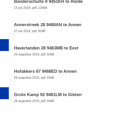
Banderschulte 9 9451KH te Rolde
14 juli 2016,
pdf
, 126kB
Annerstreek 28 9468AN te Annen
07 juli 2016,
pdf
, 92kB
Haverlanden 28 9463MB te Eext
26 augustus 2016,
pdf
, 92kB
Hofakkers 67 9468ED te Annen
26 augustus 2016,
pdf
, 93kB
Grote Kamp 92 9461LM te Gieten
26 augustus 2016,
pdf
, 94kB