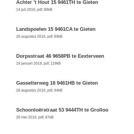
Achter 't Hout 15 9461TH te Gieten
14 juli 2016,
pdf
, 89kB
Landspoelen 15 9461CA te Gieten
26 augustus 2016,
pdf
, 89kB
Dorpsstraat 46 9658PB te Eexterveen
18 januari 2018,
pdf
, 119kB
Gasselterweg 18 9461HB te Gieten
26 augustus 2016,
pdf
, 94kB
Schoonloërstraat 53 9444TH te Grolloo
26 mei 2016,
pdf
, 87kB