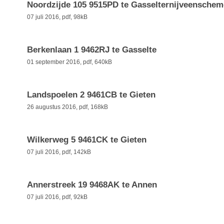
Noordzijde 105 9515PD te Gasselternijveensche
07 juli 2016,
pdf
, 98kB
Berkenlaan 1 9462RJ te Gasselte
01 september 2016,
pdf
, 640kB
Landspoelen 2 9461CB te Gieten
26 augustus 2016,
pdf
, 168kB
Wilkerweg 5 9461CK te Gieten
07 juli 2016,
pdf
, 142kB
Annerstreek 19 9468AK te Annen
07 juli 2016,
pdf
, 92kB