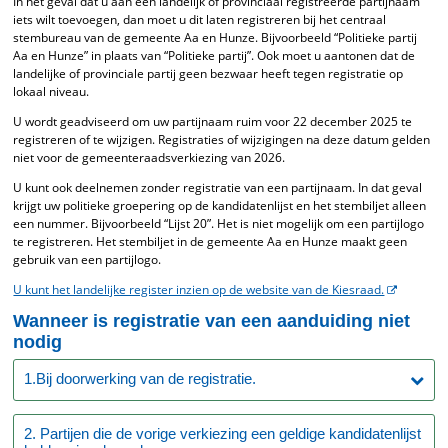
In het geval dat u aan een landelijk of provinciaal registreerde partijnaam
iets wilt toevoegen, dan moet u dit laten registreren bij het centraal
stembureau van de gemeente Aa en Hunze. Bijvoorbeeld “Politieke partij
Aa en Hunze” in plaats van “Politieke partij”. Ook moet u aantonen dat de
landelijke of provinciale partij geen bezwaar heeft tegen registratie op
lokaal niveau.
U wordt geadviseerd om uw partijnaam ruim voor 22 december 2025 te
registreren of te wijzigen. Registraties of wijzigingen na deze datum gelden
niet voor de gemeenteraadsverkiezing van 2026.
U kunt ook deelnemen zonder registratie van een partijnaam. In dat geval
krijgt uw politieke groepering op de kandidatenlijst en het stembiljet alleen
een nummer. Bijvoorbeeld “Lijst 20”. Het is niet mogelijk om een partijlogo
te registreren. Het stembiljet in de gemeente Aa en Hunze maakt geen
gebruik van een partijlogo.
U kunt het landelijke register inzien op de website van de Kiesraad.
Wanneer is registratie van een aanduiding niet
nodig
1.Bij doorwerking van de registratie.
2. Partijen die de vorige verkiezing een geldige kandidatenlijst