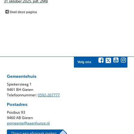
31 oktober 2025,
pdf
, 2MB
Deel deze pagina
Volg ons
Gemeentehuis
Spiekersteeg 1
9461 BH Gieten
Telefoonnummer:
0592-267777
Postadres
Postbus 93
9460 AB Gieten
gemeente@aaenhunze.nl
Direct een afspraak maken