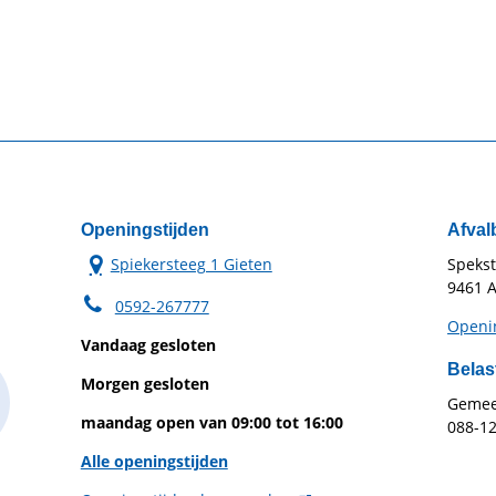
Openingstijden
Afval
Spiekersteeg 1 Gieten
Speks
9461 A
0592-267777
Openin
Vandaag gesloten
Belas
Morgen gesloten
Gemeen
maandag open van 09:00 tot 16:00
088-1
Alle openingstijden