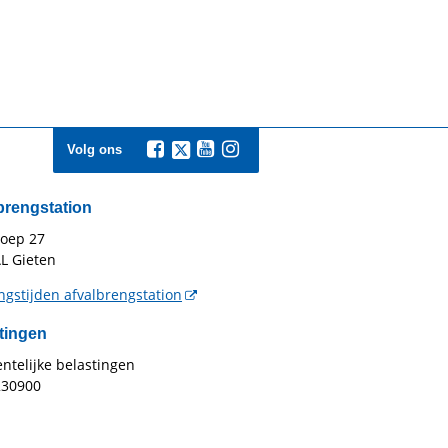
Volg ons
brengstation
toep 27
L Gieten
gstijden afvalbrengstation
tingen
telijke belastingen
230900