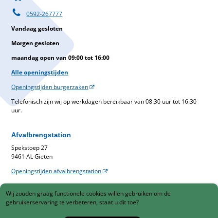
0592-267777
Vandaag gesloten
Morgen gesloten
maandag open van 09:00 tot 16:00
Alle openingstijden
Openingstijden burgerzaken
Telefonisch zijn wij op werkdagen bereikbaar van 08:30 uur tot 16:30
uur.
Afvalbrengstation
Spekstoep 27
9461 AL Gieten
Openingstijden afvalbrengstation
Belastingen
Wij zouden graag functionele cookies willen gebruiken om de
Gemeentelijke belastingen
gebruikerservaring te verbeteren, staat u dit toe?
088-1230900