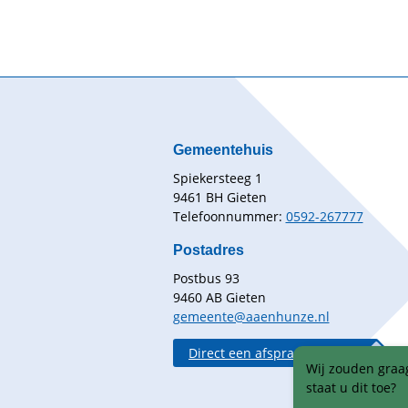
Gemeentehuis
Spiekersteeg 1
9461 BH Gieten
Telefoonnummer:
0592-267777
Postadres
Postbus 93
9460 AB Gieten
gemeente@aaenhunze.nl
Direct een afspraak maken
Wij zouden graag
staat u dit toe?