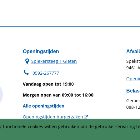
Openingstijden
Afval
Spiekersteeg 1 Gieten
Speks
9461 A
0592-267777
Openin
Vandaag open tot 19:00
Belas
Morgen open van 09:00 tot 16:00
Gemeen
Alle openingstijden
088-1
Openingstijden burgerzaken
 functionele cookies willen gebruiken om de gebruikerservaring te
Telefonisch zijn wij op werkdagen
bereikbaar van 08:30 uur tot 16:30 uur.