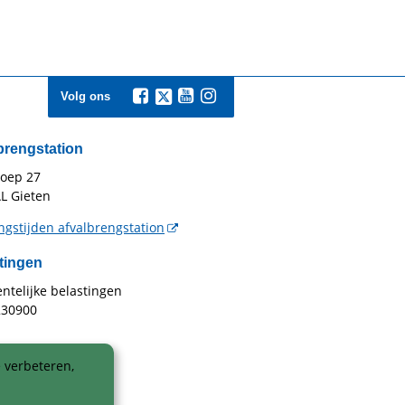
Volg ons
brengstation
toep 27
L Gieten
gstijden afvalbrengstation
tingen
telijke belastingen
230900
 verbeteren,